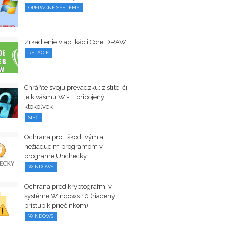
OPERAČNÉ SYSTÉMY
Zrkadlenie v aplikácii CorelDRAW
RELÁCIE
Chráňte svoju prevádzku: zistite, či
je k vášmu Wi-Fi pripojený
ktokoľvek
SIEŤ
Ochrana proti škodlivým a
nežiaducim programom v
programe Unchecky
WINDOWS
Ochrana pred kryptografmi v
systéme Windows 10 (riadený
prístup k priečinkom)
WINDOWS