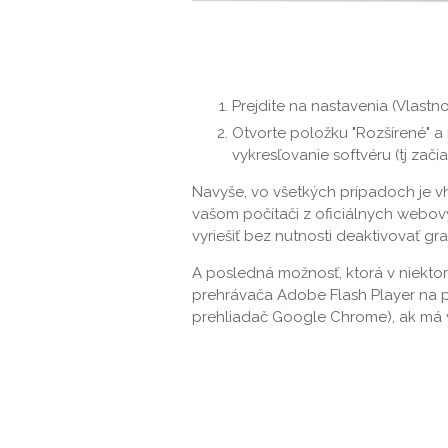
Prejdite na nastavenia (Vlastno
Otvorte položku "Rozšírené" a 
vykresľovanie softvéru (tj začia
Navyše, vo všetkých prípadoch je v
vašom počítači z oficiálnych webo
vyriešiť bez nutnosti deaktivovať gra
A posledná možnosť, ktorá v niektor
prehrávača Adobe Flash Player na po
prehliadač Google Chrome), ak má v