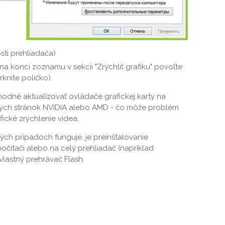
sti prehliadača)
na konci zoznamu v sekcii "Zrýchliť grafiku" povoľte
rknite políčko).
hodné aktualizovať ovládače grafickej karty na
vých stránok NVIDIA alebo AMD - čo môže problém
fické zrýchlenie videa.
ých prípadoch funguje, je preinštalovanie
čítači alebo na celý prehliadač (napríklad
lastný prehrávač Flash.