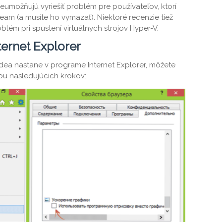
 neumožňujú vyriešiť problém pre používateľov, ktorí
eam (a musíte ho vymazať). Niektoré recenzie tiež
lém pri spustení virtuálnych strojov Hyper-V.
ternet Explorer
idea nastane v programe Internet Explorer, môžete
u nasledujúcich krokov: