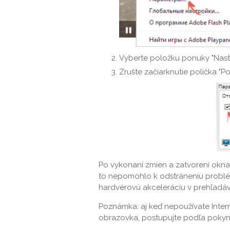
Vyberte položku ponuky "Nast
Zrušte začiarknutie políčka "P
Po vykonaní zmien a zatvorení okna
to nepomohlo k odstráneniu problém
hardvérovú akceleráciu v prehľad
Poznámka: aj keď nepoužívate Intern
obrazovka, postupujte podľa pokynov