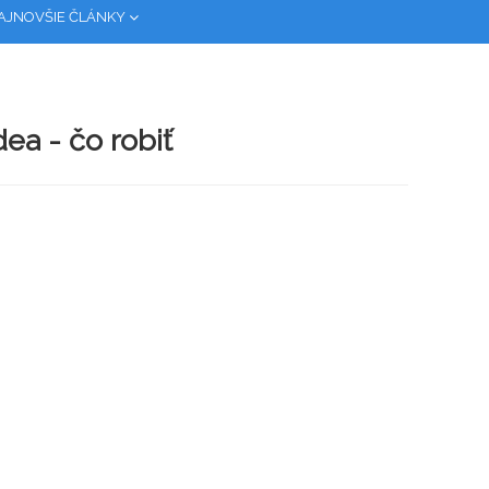
AJNOVŠIE ČLÁNKY
ea - čo robiť