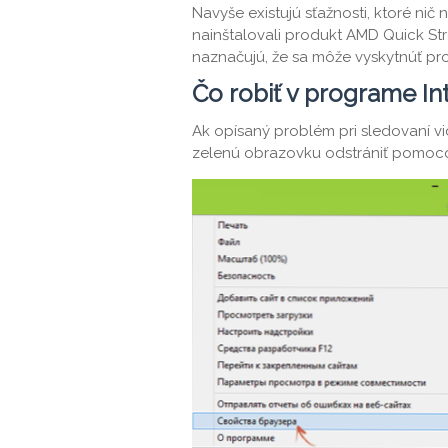
Navyše existujú sťažnosti, ktoré nič
nainštalovali produkt AMD Quick Str
naznačujú, že sa môže vyskytnúť prob
Čo robiť v programe In
Ak opísaný problém pri sledovaní v
zelenú obrazovku odstrániť pomoco