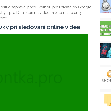
ti k náprave: prvou voľbou pre užívateľov Google
uhý - pre tých, ktorí na video miesto na zelenej
orer.
ky pri sledovaní online videa