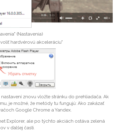
avenia" (Nastavenia)
ovoliť hardvérovú akceleráciu"
 nastavení znovu vložte stránku do prehliadača. Ak
u, je možné, že metódy tu fungujú: Ako zakázať
ávačoch Google Chrome a Yandex.
et Explorer, ale po týchto akciách ostáva zelená
 v ďalšej časti.