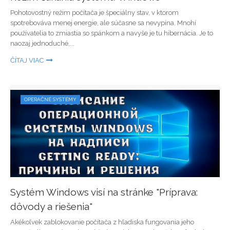
Pohotovostný režim počítača je špeciálny stav, v ktorom
spotrebováva menej energie, ale súčasne sa nevypína. Mnohí
používatelia to zmiastia so spánkom a navyše je tu hibernácia. Je to
naozaj jednoduché,...
ČÍTAJ VIAC
OPERAČNÉ SYSTÉMY
Systém Windows visí na stránke "Príprava:
dôvody a riešenia"
Akékoľvek zablokovanie počítača z hľadiska fungovania jeho