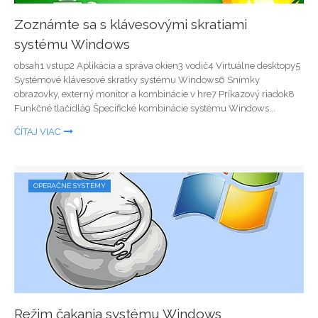
Zoznámte sa s klávesovými skratiami
systému Windows
obsah1 vstup2 Aplikácia a správa okien3 vodič4 Virtuálne desktopy5
Systémové klávesové skratky systému Windows6 Snímky
obrazovky, externý monitor a kombinácie v hre7 Príkazový riadok8
Funkčné tlačidlá9 Špecifické kombinácie systému Windows...
ČÍTAJ VIAC
OPERAČNÉ SYSTÉMY
Režim čakania systému Windows