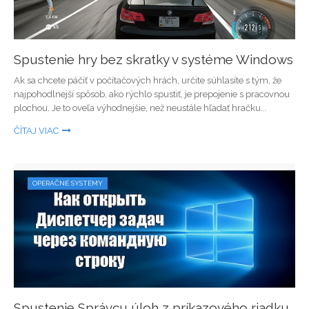
Spustenie hry bez skratky v systéme Windows
Ak sa chcete páčiť v počítačových hrách, určite súhlasíte s tým, že
najpohodlnejší spôsob, ako rýchlo spustiť, je prepojenie s pracovnou
plochou. Je to oveľa výhodnejšie, než neustále hľadať hračku...
ČÍTAJ VIAC
OPERAČNÉ SYSTÉMY
Spustenie Správcu úloh z príkazového riadku