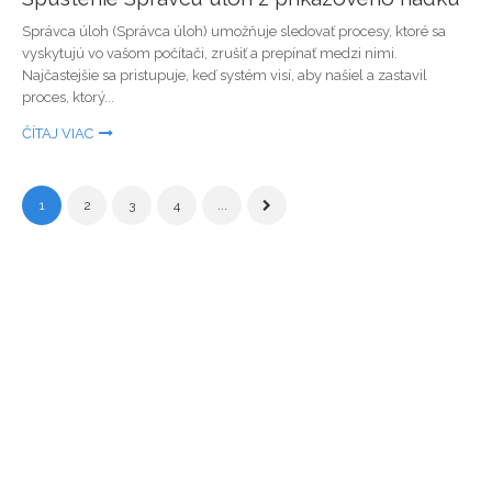
Správca úloh (Správca úloh) umožňuje sledovať procesy, ktoré sa
vyskytujú vo vašom počítači, zrušiť a prepínať medzi nimi.
Najčastejšie sa pristupuje, keď systém visí, aby našiel a zastavil
proces, ktorý...
ČÍTAJ VIAC
1
2
3
4
...