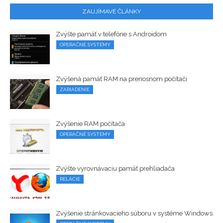
ZAUJÍMAVÉ ČLÁNKY
Zvýšte pamäť v telefóne s Androidom
OPERAČNÉ SYSTÉMY
Zvýšená pamäť RAM na prenosnom počítači
ZARIADENIE
Zvýšenie RAM počítača
OPERAČNÉ SYSTÉMY
Zvýšte vyrovnávaciu pamäť prehliadača
RELÁCIE
Zvýšenie stránkovacieho súboru v systéme Windows