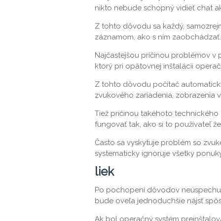
nikto nebude schopný vidieť chat a
Z tohto dôvodu sa každý, samozrejm
záznamom, ako s ním zaobchádzať.
Najčastejšou príčinou problémov v 
ktorý pri opätovnej inštalácii opera
Z tohto dôvodu počítač automaticky
zvukového zariadenia, zobrazenia 
Tiež príčinou takéhoto technického
fungovať tak, ako si to používateľ že
Často sa vyskytuje problém so zvu
systematicky ignoruje všetky ponuky 
liek
Po pochopení dôvodov neúspechu, k
bude oveľa jednoduchšie nájsť spôs
Ak bol operačný systém preinštalovan