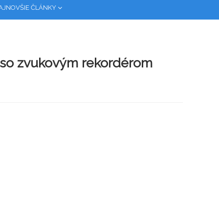
AJNOVŠIE ČLÁNKY
 so zvukovým rekordérom