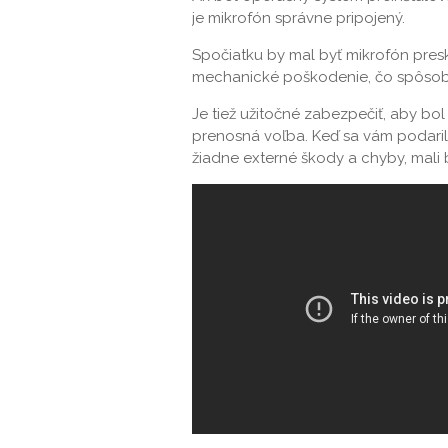
je mikrofón správne pripojený.
Spočiatku by mal byť mikrofón pre
mechanické poškodenie, čo spôsobi
Je tiež užitočné zabezpečiť, aby bol
prenosná voľba. Keď sa vám podarilo
žiadne externé škody a chyby, mali 