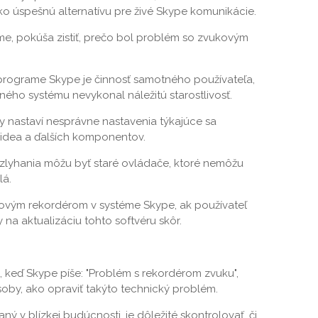
ko úspešnú alternatívu pre živé Skype komunikácie.
e, pokúša zistiť, prečo bol problém so zvukovým
programe Skype je činnosť samotného používateľa,
čného systému nevykonal náležitú starostlivosť.
 nastaví nesprávne nastavenia týkajúce sa
videa a ďalších komponentov.
 zlyhania môžu byť staré ovládače, ktoré nemôžu
lá.
kovým rekordérom v systéme Skype, ak používateľ
na aktualizáciu tohto softvéru skôr.
eď Skype píše: "Problém s rekordérom zvuku",
oby, ako opraviť takýto technický problém.
ý v blízkej budúcnosti, je dôležité skontrolovať, či