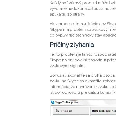
Každý softvérový produkt môže byť
vyvolané nedokonalosťou samotné
aplikáciu zo strany.
Ak v procese komunikácie cez Skype
"Skype má problém so zvukovým reko
čo ovplyvnilo technický stav aplikác
Príčiny zlyhania
Tento problém je ľahko rozpoznateľ
Skype najprv pokúsi poskytnúť prip
zvukovými signálmi.
Bohužiaľ, akonáhle sa druhá osoba 
zvuku na Skype sa okamžite zobrazí
informácie, že nahrávanie zvuku z
ísť do rozhovoru pre ďalšiu komunik