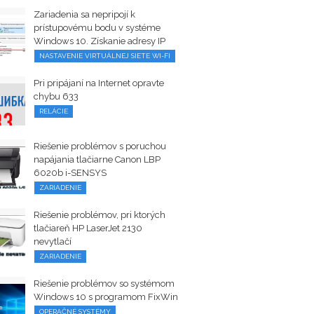
Zariadenia sa nepripojí k
prístupovému bodu v systéme
Windows 10. Získanie adresy IP
NASTAVENIE VIRTUÁLNEJ SIETE WI-FI
Pri pripájaní na Internet opravte
chybu 633
RELÁCIE
Riešenie problémov s poruchou
napájania tlačiarne Canon LBP
6020b i-SENSYS
ZARIADENIE
Riešenie problémov, pri ktorých
tlačiareň HP LaserJet 2130
nevytlačí
ZARIADENIE
Riešenie problémov so systémom
Windows 10 s programom FixWin
OPERAČNÉ SYSTÉMY