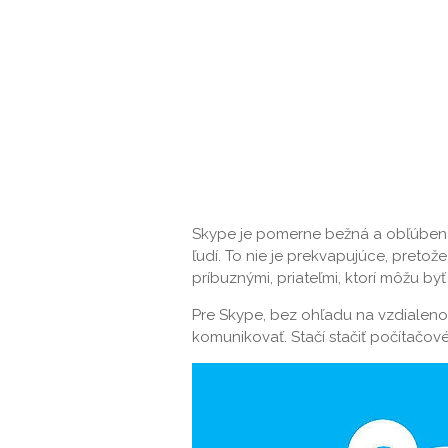
Skype je pomerne bežná a obľúbená 
ľudí. To nie je prekvapujúce, pret
príbuznými, priateľmi, ktorí môžu b
Pre Skype, bez ohľadu na vzdialenos
komunikovať. Stačí stačiť počítačov