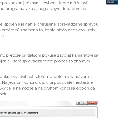
 sprevádzaný rôznymi chybami, ktoré môžu byť
ho programu, ako aj negatívnym dopadom na
, spojenie je náhle prerušené, sprevádzané správou
rdérom", znamená to, že ste niečo nedávno urobili,
ie.
ný, pretože pri ďalšom pokuse zavolať kamarátovi sa
ojenie, ktoré sprevádza tento proces so známymi
pokúsi vyzdvihnúť telefón, problém s nahrávaním
. Na jednom konci drôtu číta používateľ nešťastné
o Skype je nemožné a na druhom konci sa odporúča
áciu.