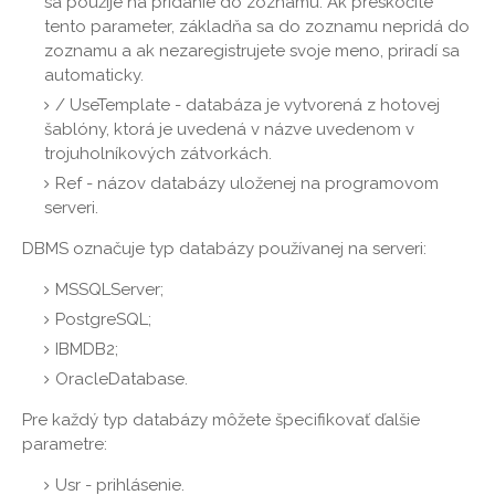
sa použije na pridanie do zoznamu. Ak preskočíte
tento parameter, základňa sa do zoznamu nepridá do
zoznamu a ak nezaregistrujete svoje meno, priradí sa
automaticky.
/ UseTemplate - databáza je vytvorená z hotovej
šablóny, ktorá je uvedená v názve uvedenom v
trojuholníkových zátvorkách.
Ref - názov databázy uloženej na programovom
serveri.
DBMS označuje typ databázy používanej na serveri:
MSSQLServer;
PostgreSQL;
IBMDB2;
OracleDatabase.
Pre každý typ databázy môžete špecifikovať ďalšie
parametre:
Usr - prihlásenie.