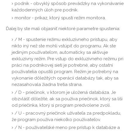
podnik - obvyklý spôsob prevádzky na vykonávanie
každodenných úloh pre podnik.
monitor - príkaz, ktorý spustí režim monitora.
Ďalej by ste mali objasniť niektoré parametre spustenia:
/ M - spustenie režimu exkluzívneho prístupu, aby
nikto iný než ste mohli vstúpiť do programu. Ak ste
jediným používateľom, automaticky sa aktivuje
exkluzívny režim. Pre vstup do exkluzívneho režimu pri
práci na podnikovej sieti je potrebné, aby ostatní
používatelia opustili program. Režim je potrebný na
vykonanie dôležitých operácií databázy tak, aby sa
nezasahovala žiadna tretia strana.
/ D - priečinok, v ktorom je uložená databáza. Je
obzvlášť dôležité, ak sa používa priečinok, ktorý sa líši
od priečinka, ktorý si program predvolene zvolí.
/ U - pracovný priečinok užívateľa za predpokladu,
že program používa niekoľko používateľov.
/ N - používateľské meno pre prístup k databáze a