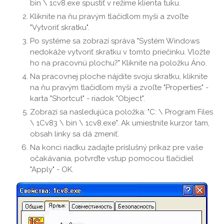
bin \ 1cv8.exe spustiť v režime klienta tuku.
Kliknite na ňu pravým tlačidlom myši a zvoľte
"Vytvoriť skratku".
Po systéme sa zobrazí správa "Systém Windows
nedokáže vytvoriť skratku v tomto priečinku. Vložte
ho na pracovnú plochu?" Kliknite na položku Áno.
Na pracovnej ploche nájdite svoju skratku, kliknite
na ňu pravým tlačidlom myši a zvoľte "Properties" -
karta "Shortcut" - riadok "Object".
Zobrazí sa nasledujúca položka: "C: \ Program Files
\ 1Cv83 \ bin \ 1cv8.exe". Ak umiestnite kurzor tam,
obsah linky sa dá zmeniť.
Na konci riadku zadajte príslušný príkaz pre vaše
očakávania, potvrďte vstup pomocou tlačidiel
"Apply" - OK.