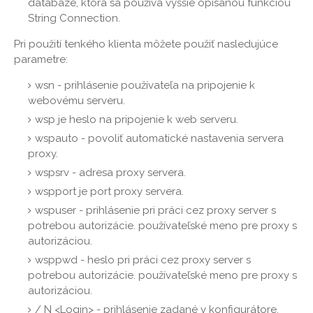
databáze, ktorá sa používa vyššie opísanou funkciou
String Connection.
Pri použití tenkého klienta môžete použiť nasledujúce
parametre:
wsn - prihlásenie používateľa na pripojenie k
webovému serveru.
wsp je heslo na pripojenie k web serveru.
wspauto - povoliť automatické nastavenia servera
proxy.
wspsrv - adresa proxy servera.
wspport je port proxy servera.
wspuser - prihlásenie pri práci cez proxy server s
potrebou autorizácie. používateľské meno pre proxy s
autorizáciou.
wsppwd - heslo pri práci cez proxy server s
potrebou autorizácie. používateľské meno pre proxy s
autorizáciou.
/ N <Login> - prihlásenie zadané v konfigurátore.