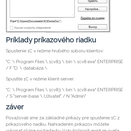
Príklady príkazového riadku
Spustenie 1C v režime hrubého súboru klientov:
"C: \ Program Files \ 1cv83 \ bin \ 1cv8.exe" ENTERPRISE
/ F "D: \ databáza \
Spustite 1C v režime klient-server:
"C: \ Program Files \ 1cv83 \ bin \ 1cv8.exe" ENTERPRISE
/ S "server-base \ Užívateľ" / N "Admin"
záver
Považovali sme za základné príkazy pre spustenie 1C z
príkazového riadku. Nahradením príkazov môžete
vykonať rôzne požiadavky. V skutočnosti existuje oveľa