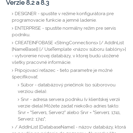
Verzie 8.2 a 8.3
DESIGNER - spustite v režime konfigurátora pre
programovacie funkcie a jemné ladenie.
ENTERPRISE - spustite normálny režim pre servis
podniku.
CREATEINFOBASE <StringConnections> [/ AddInList
[NameBase]] [/ UseTemplate <názov súboru šablóny>]
- vytvorenie novej databázy, v ktorej budú uložené
všetky pracovné informácie.
Pripojovací reťazec - tieto parametre je možné
špecifikovať:
Súbor - databázový priečinok (so súborovou
verziou diela).
Srvr - adresa servera podniku (v klientskej verzii
verzie diela).Môžete zadať niekoľko adries takto:
Srvr = "Server1, Server2" alebo Srvr = "Server1: 1741,
Server2: 1741";
/ AddInList [DatabaseName] - názov databázy, ktorá