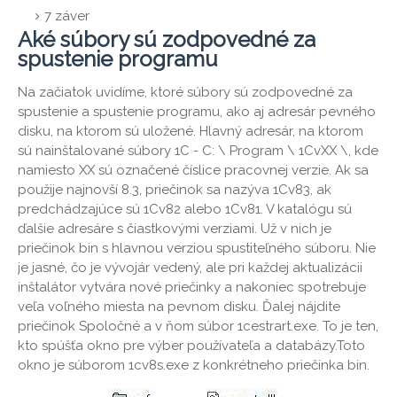
7
záver
Aké súbory sú zodpovedné za
spustenie programu
Na začiatok uvidíme, ktoré súbory sú zodpovedné za
spustenie a spustenie programu, ako aj adresár pevného
disku, na ktorom sú uložené. Hlavný adresár, na ktorom
sú nainštalované súbory 1C - C: \ Program \ 1CvXX \, kde
namiesto XX sú označené číslice pracovnej verzie. Ak sa
použije najnovší 8.3, priečinok sa nazýva 1Cv83, ak
predchádzajúce sú 1Cv82 alebo 1Cv81. V katalógu sú
ďalšie adresáre s čiastkovými verziami. Už v nich je
priečinok bin s hlavnou verziou spustiteľného súboru. Nie
je jasné, čo je vývojár vedený, ale pri každej aktualizácii
inštalátor vytvára nové priečinky a nakoniec spotrebuje
veľa voľného miesta na pevnom disku. Ďalej nájdite
priečinok Spoločné a v ňom súbor 1cestrart.exe. To je ten,
kto spúšťa okno pre výber používateľa a databázy.Toto
okno je súborom 1cv8s.exe z konkrétneho priečinka bin.