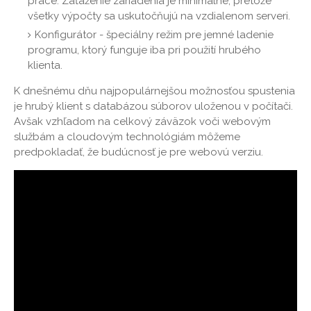
práce. Zaťaženie zariadenia je minimálne, pretože
všetky výpočty sa uskutočňujú na vzdialenom serveri.
Konfigurátor - špeciálny režim pre jemné ladenie
programu, ktorý funguje iba pri použití hrubého
klienta.
K dnešnému dňu najpopulárnejšou možnosťou spustenia
je hrubý klient s databázou súborov uloženou v počítači.
Avšak vzhľadom na celkový záväzok voči webovým
službám a cloudovým technológiám môžeme
predpokladať, že budúcnosť je pre webovú verziu.