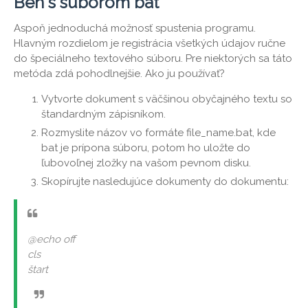
Beh s súborom bat
Aspoň jednoduchá možnosť spustenia programu.
Hlavným rozdielom je registrácia všetkých údajov ručne
do špeciálneho textového súboru. Pre niektorých sa táto
metóda zdá pohodlnejšie. Ako ju používať?
Vytvorte dokument s väčšinou obyčajného textu so
štandardným zápisníkom.
Rozmyslite názov vo formáte file_name.bat, kde
bat je prípona súboru, potom ho uložte do
ľubovoľnej zložky na vašom pevnom disku.
Skopírujte nasledujúce dokumenty do dokumentu:
@echo off
cls
štart