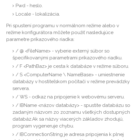
Pwd - heslo.
Locale - lokalizácia.
Pri spustení programu v normálnom režime alebo v
režime konfigurátora môžete použiť nasledujúce
parametre príkazového riadka:
/ @ <FileName> - vyberie externý súbor so
špecifikovanými parametrami príkazového riadku.
/ F <PathBaz> je cesta k databáze v režime súboru.
/ S <ComputerName \ NameBase> - umiestnenie
databázy v hostiteľskom počítači v režime prevádzky
servera.
/ WS - odkaz na pripojenie k webovému serveru.
/ IBName <názov databázy> - spustite databázu so
zadaným názvom zo zoznamu všetkých dostupných
databáz.Ak sa názvy viacerých základov zhodujú,
program vygeneruje chybu.
/ IBConnectionString je adresa pripojenia k plnej