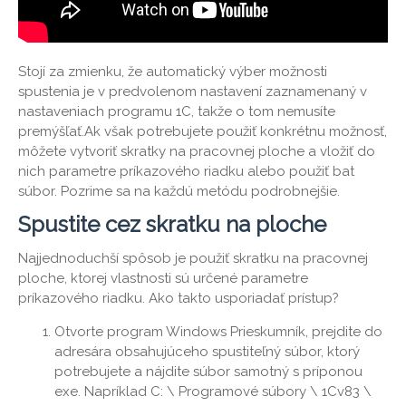
Stojí za zmienku, že automatický výber možnosti
spustenia je v predvolenom nastavení zaznamenaný v
nastaveniach programu 1C, takže o tom nemusíte
premýšľať.Ak však potrebujete použiť konkrétnu možnosť,
môžete vytvoriť skratky na pracovnej ploche a vložiť do
nich parametre príkazového riadku alebo použiť bat
súbor. Pozrime sa na každú metódu podrobnejšie.
Spustite cez skratku na ploche
Najjednoduchší spôsob je použiť skratku na pracovnej
ploche, ktorej vlastnosti sú určené parametre
príkazového riadku. Ako takto usporiadať prístup?
Otvorte program Windows Prieskumník, prejdite do
adresára obsahujúceho spustiteľný súbor, ktorý
potrebujete a nájdite súbor samotný s príponou
exe. Napríklad C: \ Programové súbory \ 1Cv83 \