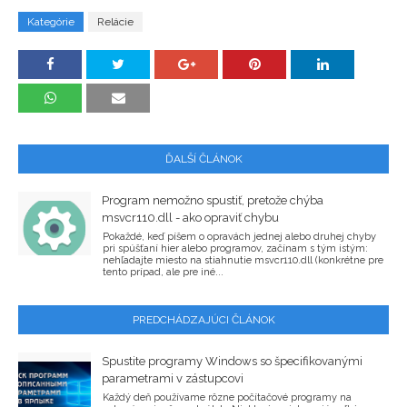
Kategórie
Relácie
ĎALŠÍ ČLÁNOK
Program nemožno spustiť, pretože chýba
msvcr110.dll - ako opraviť chybu
Pokaždé, keď píšem o opravách jednej alebo druhej chyby
pri spúšťaní hier alebo programov, začínam s tým istým:
nehľadajte miesto na stiahnutie msvcr110.dll (konkrétne pre
tento prípad, ale pre iné...
PREDCHÁDZAJÚCI ČLÁNOK
Spustite programy Windows so špecifikovanými
parametrami v zástupcovi
Každý deň používame rôzne počítačové programy na