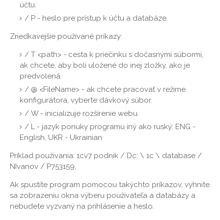
účtu.
/ P - heslo pre prístup k účtu a databáze.
Zriedkavejšie používané príkazy:
/ T <path> - cesta k priečinku s dočasnými súbormi,
ak chcete, aby boli uložené do inej zložky, ako je
predvolená.
/ @ <FileName> - ak chcete pracovať v režime
konfigurátora, vyberte dávkový súbor.
/ W - inicializuje rozšírenie webu.
/ L - jazyk ponuky programu iný ako ruský: ENG -
English, UKR - Ukrainian
Príklad používania: 1cv7 podnik / Dc: \ 1c \ database /
NIvanov / P753159,
Ak spustíte program pomocou takýchto príkazov, vyhnite
sa zobrazeniu okna výberu používateľa a databázy a
nebudete vyzvaný na prihlásenie a heslo.