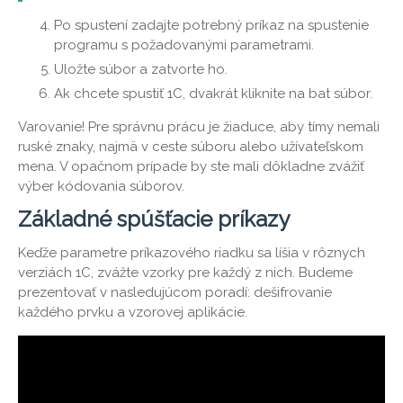
Po spustení zadajte potrebný príkaz na spustenie
programu s požadovanými parametrami.
Uložte súbor a zatvorte ho.
Ak chcete spustiť 1C, dvakrát kliknite na bat súbor.
Varovanie! Pre správnu prácu je žiaduce, aby tímy nemali
ruské znaky, najmä v ceste súboru alebo užívateľskom
mena. V opačnom prípade by ste mali dôkladne zvážiť
výber kódovania súborov.
Základné spúšťacie príkazy
Keďže parametre príkazového riadku sa líšia v rôznych
verziách 1C, zvážte vzorky pre každý z nich. Budeme
prezentovať v nasledujúcom poradí: dešifrovanie
každého prvku a vzorovej aplikácie.