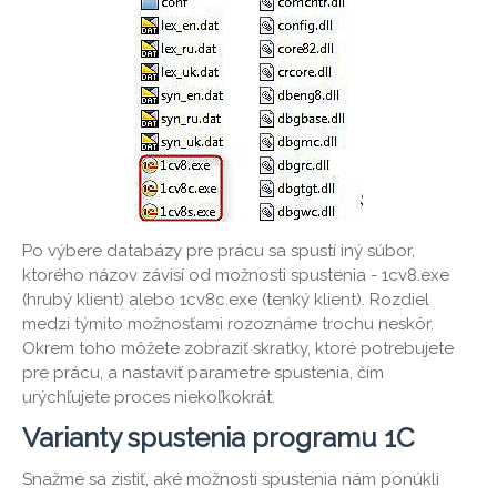
Po výbere databázy pre prácu sa spustí iný súbor,
ktorého názov závisí od možnosti spustenia - 1cv8.exe
(hrubý klient) alebo 1cv8c.exe (tenký klient). Rozdiel
medzi týmito možnosťami rozoznáme trochu neskôr.
Okrem toho môžete zobraziť skratky, ktoré potrebujete
pre prácu, a nastaviť parametre spustenia, čím
urýchľujete proces niekoľkokrát.
Varianty spustenia programu 1C
Snažme sa zistiť, aké možnosti spustenia nám ponúkli