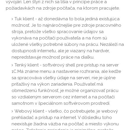
vývojári. Len štyri z nich sa líšia v princípe práce a
požiadavkách na zdroje počítača, na ktorom pracujete.
Tuk klient - až donedávna to bola jediná existujúca
možnosť. Je to najnáročnejšie pre zdroje pracovného
stroja, pretože všetko spracovanie údajov sa
vykonáva na počítači používateľa a na ňom sú
uložené všetky potrebné súbory na prácu. Nezáleží na
dostupnosti internetu, ale je viazaný na hardvér,
nepredstavuje možnosť práce na diaľku.
Tenký klient - softvérový shell pre prístup na server
1C.Má známe menu a nastavenie rozhrania, ale keďže
sa spracováva všetky údaje na serveri, nie je úplne
príťažlivý na výkon zariadenia. Používateľ má
obmedzenú funkčnosť, je možné organizovať prácu
so vzdialeným serverom cez internet a na počítači
samotnom v špeciálnom softvérovom prostredí.
Webový klient - všetko, čo potrebujete, je webový
prehliadač a prístup na internet. V dôsledku toho
neexistuje žiadna väzba na počítač a miesto výkonu