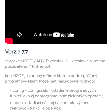
Verzia 7.7
1cv7.exe MODE [/ M | / D <cesta> / U <cesta> / N <meno
používateľa> / P <heslo>],
kde MODE je zadaný režim, v ktorom bude spúšťaný
programový klient. Môže mať nasledovné hodnoty:
config - configurator, vyladenie programových
funkcií, ako aj naprogramovanie niektorých operácií;
ladenie - ladiaci nástroj na kontrolu výkonu
niektorých funkcií a operácií;