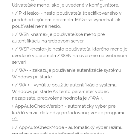
Užívateľské meno, ako je uvedené v konfigurátore.
/ P <Heslo> - heslo používateľa špecifikovaného v
predchádzajúcom parametri. Môže sa vynechať, ak
používateľ nemá heslo.
/ WSN <name> je používateľské meno pre
autentifikáciu na webovom serveri.
/ WSP <heslo> je heslo používateľa, ktorého meno je
uvedené v parametri / WSN na overenie na webovom
serveri.
/ WA- - zakazuje používanie autentizácie systému
Windows pri štarte.
/ WA + - vynútite použitie autentifikácie systému
Windows pri štarte.Ak tento parameter vôbec
nezapísate, predvolená hodnota je / WA +.
AppAutoCheckVersion - automatický výber pre
každú verziu databázy požadovanej verzie programu
1C.
/ AppAutoCheckMode - automatický výber režimu