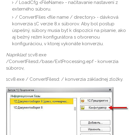
/ LoadCfg <FileName> - načítavanie nastavení z
externého súboru.
/ ConvertFiles <file name / directory> - dávková
konverzia 1C verzie 8.x súborov. Aby bol postup
úspešný, súbory musia byť k dispozícii na písanie, ako
aj bežný režim konfigurátora s otvorenou
konfiguráciou, v ktorej vykonáte konverziu.
Napríklad:
1cv8.exe
/ConvertFilesd:/base/ExtProcessing.epf - konverzia
súborov,
1cv8.exe / ConvertFilesd: / konverzia základnej zložky.