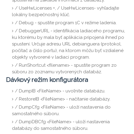
spustenia na základe informácií z databázy.
/ UseHwLicenses +, / UseHwLicenses- vyhľadajte
lokálny bezpečnostný kľúč.
/ Debug - spustite program 1C v režime ladenia.
/ DebuggerURL - identifikácia ladiaceho programu,
ku ktorému by mala byť aplikácia pripojená ihneď po
spustení. Určuje adresu URL debianguera (protokol,
počítač a číslo portu), na ktorom môžu byť vzdialené
objekty vytvorené v ladiaci program.
/ RunShortcut <filename> - spustite program zo
súboru zo zoznamu vytvorených databáz.
Dávkový režim konfigurátora
/ DumpIB <FileName> - uvoľnite databázu.
/ RestoreIB <FileName> - načítanie databázy.
/ DumpCfg <FileName> - uloží nastavenia do
samostatného súboru.
/ DumpDBCfg <FileName> - uloží nastavenia
databázy do samostatného súboru.