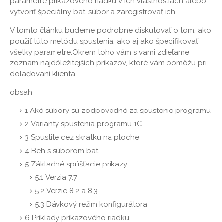
parametre príkazového riadku v ich vlastnostiach alebo
vytvoriť špeciálny bat-súbor a zaregistrovať ich.
V tomto článku budeme podrobne diskutovať o tom, ako
použiť túto metódu spustenia, ako aj ako špecifikovať
všetky parametre.Okrem toho vám s vami zdieľame
zoznam najdôležitejších príkazov, ktoré vám pomôžu pri
dolaďovaní klienta.
obsah
1
Aké súbory sú zodpovedné za spustenie programu
2
Varianty spustenia programu 1C
3
Spustite cez skratku na ploche
4
Beh s súborom bat
5
Základné spúšťacie príkazy
5.1
Verzia 7.7
5.2
Verzie 8.2 a 8.3
5.3
Dávkový režim konfigurátora
6
Príklady príkazového riadku