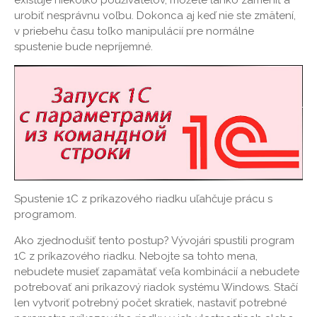
existuje niekoľko používateľov, môžete ľahko zameniť a
urobiť nesprávnu voľbu. Dokonca aj keď nie ste zmätení,
v priebehu času toľko manipulácií pre normálne
spustenie bude nepríjemné.
Spustenie 1C z príkazového riadku uľahčuje prácu s
programom.
Ako zjednodušiť tento postup? Vývojári spustili program
1C z príkazového riadku. Nebojte sa tohto mena,
nebudete musieť zapamätať veľa kombinácií a nebudete
potrebovať ani príkazový riadok systému Windows. Stačí
len vytvoriť potrebný počet skratiek, nastaviť potrebné