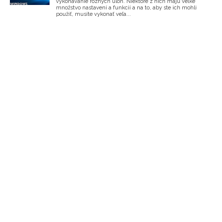
vykonávanie rôznych úloh. Niektoré z nich majú veľké
množstvo nastavení a funkcií a na to, aby ste ich mohli
použiť, musíte vykonať veľa...