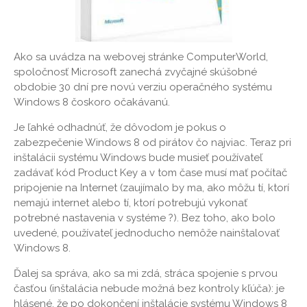
Ako sa uvádza na webovej stránke ComputerWorld,
spoločnosť Microsoft zanechá zvyčajné skúšobné
obdobie 30 dní pre novú verziu operačného systému
Windows 8 čoskoro očakávanú.
Je ľahké odhadnúť, že dôvodom je pokus o
zabezpečenie Windows 8 od pirátov čo najviac. Teraz pri
inštalácii systému Windows bude musieť používateľ
zadávať kód Product Key a v tom čase musí mať počítač
pripojenie na Internet (zaujímalo by ma, ako môžu tí, ktorí
nemajú internet alebo tí, ktorí potrebujú vykonať
potrebné nastavenia v systéme ?). Bez toho, ako bolo
uvedené, používateľ jednoducho nemôže nainštalovať
Windows 8.
Ďalej sa správa, ako sa mi zdá, stráca spojenie s prvou
časťou (inštalácia nebude možná bez kontroly kľúča): je
hlásené, že po dokončení inštalácie systému Windows 8