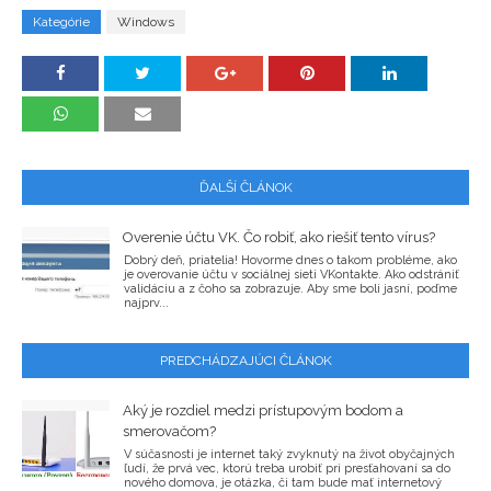
Kategórie
Windows
ĎALŠÍ ČLÁNOK
Overenie účtu VK. Čo robiť, ako riešiť tento vírus?
Dobrý deň, priatelia! Hovorme dnes o takom probléme, ako
je overovanie účtu v sociálnej sieti VKontakte. Ako odstrániť
validáciu a z čoho sa zobrazuje. Aby sme boli jasní, poďme
najprv...
PREDCHÁDZAJÚCI ČLÁNOK
Aký je rozdiel medzi prístupovým bodom a
smerovačom?
V súčasnosti je internet taký zvyknutý na život obyčajných
ľudí, že prvá vec, ktorú treba urobiť pri presťahovaní sa do
nového domova, je otázka, či tam bude mať internetový