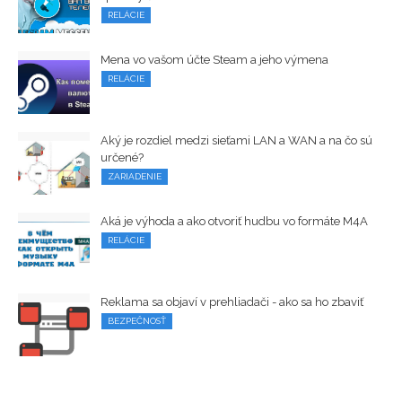
RELÁCIE
Mena vo vašom účte Steam a jeho výmena
RELÁCIE
Aký je rozdiel medzi sieťami LAN a WAN a na čo sú
určené?
ZARIADENIE
Aká je výhoda a ako otvoriť hudbu vo formáte M4A
RELÁCIE
Reklama sa objaví v prehliadači - ako sa ho zbaviť
BEZPEČNOSŤ