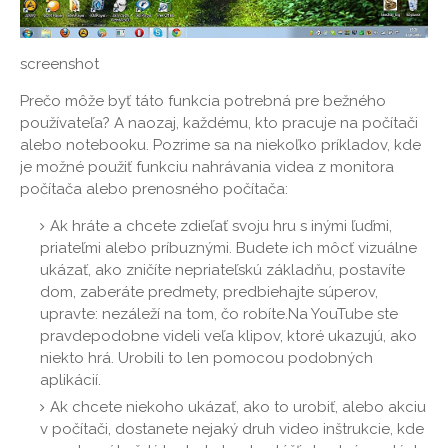
screenshot
Prečo môže byť táto funkcia potrebná pre bežného
používateľa? A naozaj, každému, kto pracuje na počítači
alebo notebooku. Pozrime sa na niekoľko príkladov, kde
je možné použiť funkciu nahrávania videa z monitora
počítača alebo prenosného počítača:
Ak hráte a chcete zdieľať svoju hru s inými ľuďmi,
priateľmi alebo príbuznými. Budete ich môcť vizuálne
ukázať, ako zničíte nepriateľskú základňu, postavíte
dom, zaberáte predmety, predbiehajte súperov,
upravte: nezáleží na tom, čo robíte.Na YouTube ste
pravdepodobne videli veľa klipov, ktoré ukazujú, ako
niekto hrá. Urobili to len pomocou podobných
aplikácií.
Ak chcete niekoho ukázať, ako to urobiť, alebo akciu
v počítači, dostanete nejaký druh video inštrukcie, kde