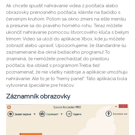
Ak chcete spustiť nahrávanie videa z počítača alebo
obrazovky prenosného počítača, kliknite na tlačidlo s
červeným kruhom. Potom sa okno zmení na ešte menšiu
a presunie sa do pravého horného rohu. Teraz môžete
ukončiť nahrávanie pomocou štvorcového kľúča s bielym
trimom. Video sa uloží do aplikácie Xbox, kde ju môžete
zobraziť alebo upraviť. Upozorňujeme, že štandardne sú
zaznamenané iba okná bežiaceho programu! To
znamená, že nemôžete prechádzať do priestoru
počítača: iba oblasť s programom.Treba tiež
poznamenať, že nie všetky nástroje a aplikácie umožňujú
nahrávanie. Ale to je to "herný panel". Táto aplikácia bola
vytvorená špeciálne pre hráčov.
Záznamník obrazovky