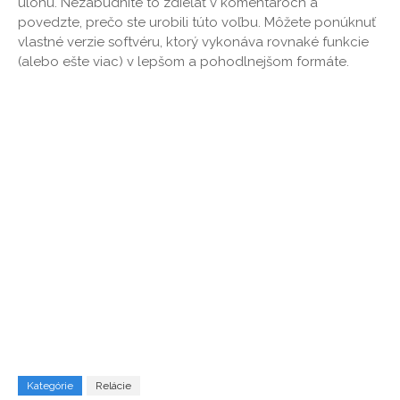
úlohu. Nezabudnite to zdieľať v komentároch a
povedzte, prečo ste urobili túto voľbu. Môžete ponúknuť
vlastné verzie softvéru, ktorý vykonáva rovnaké funkcie
(alebo ešte viac) v lepšom a pohodlnejšom formáte.
Kategórie
Relácie