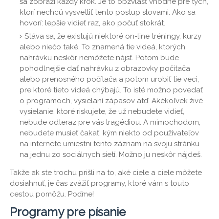
sa zobrazí každý krok. Je to obzvlášť vhodné pre tých,
ktorí nechcú vysvetliť tento postup slovami. Ako sa
hovorí: lepšie vidieť raz, ako počuť stokrát.
Stáva sa, že existujú niektoré on-line tréningy, kurzy
alebo niečo také. To znamená tie videá, ktorých
nahrávku neskôr nemôžete nájsť. Potom bude
pohodlnejšie dať nahrávku z obrazovky počítača
alebo prenosného počítača a potom urobiť tie veci,
pre ktoré tieto videá chýbajú. To isté možno povedať
o programoch, vysielaní zápasov atď. Akékoľvek živé
vysielanie, ktoré riskujete, že už nebudete vidieť,
nebude odteraz pre vás tragédiou. A mimochodom,
nebudete musieť čakať, kým niekto od používateľov
na internete umiestni tento záznam na svoju stránku
na jednu zo sociálnych sietí. Možno ju neskôr nájdeš.
Takže ak ste trochu prišli na to, aké ciele a ciele môžete
dosiahnuť, je čas zvážiť programy, ktoré vám s touto
cestou pomôžu. Poďme!
Programy pre písanie