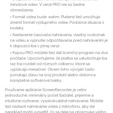
minútové video. V verzii PRO nie sú žiadne
obmedzenia.
Formát videa bude .webm. Platené tiež umožňuje
zmeniť formát výstupného videa. Podobná situácia s
kodeky.
Nastavenie časovača nahrávania, vlastný vodoznak
na videu a vypnutie odpočítavania pred nahrávaním je
k dispozícii iba v plnej verzii.
Kúpou PRO môžete tiež dať licenčný program na dva
počítače. Upozorňujeme, že platba sa uskutočňuje iba
raz (na rozdiel od rôznych odberov, ktoré sa
vyplácajú mesačne). Okrem toho vývojári často
ponúkajú zľavu na svoj produkt alebo dokonca
kompletné softvérové ​​balíky.
Používanie aplikácie ScreenRecorder je veľmi
jednoduché: minimálny počet tlačidiel, príjemné a
intuitívne rozhranie, vysokokvalitné nahrávanie. Môžete
tiež nastaviť nahrávanie videa z mikrofónu, aby ste
napríklad mohli vysvetliť, čo sa deje na obrazovke vášho