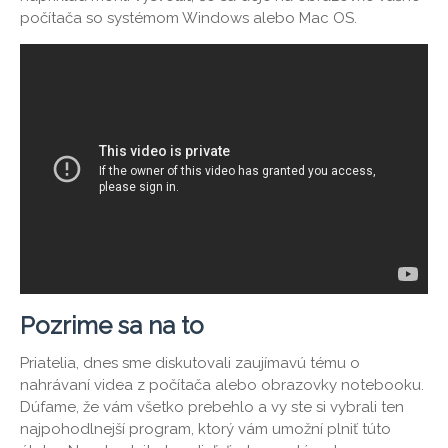
počítača so systémom Windows alebo Mac OS.
Pozrime sa na to
Priatelia, dnes sme diskutovali zaujímavú tému o
nahrávaní videa z počítača alebo obrazovky notebooku.
Dúfame, že vám všetko prebehlo a vy ste si vybrali ten
najpohodlnejší program, ktorý vám umožní plniť túto