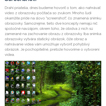
Drahí priatelia, dnes budeme hovoriť o tom, ako nahrávať
video z obrazovky počítača so zvukom. Mnoho ľudí
okamžite príde na slovo "screenshot", čo znamená snímku
obrazovky. Samozrejme, tieto dve koncepty nemajú nič
spoločné navzájom, okrem toho, že obidva z nich sú
zamerané na zachovanie obrazu z obrazovky. Iba snímka
obrazovky vytvára statický obrázok, čiže obraz a
nahrávanie videa vám umožňuje vytvoriť pohyblivý
obrázok. Je pochopiteľné, pretože hovoríme o vytvorení
videa.