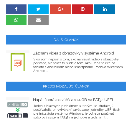
ĎALŠÍ ČLÁNOK
Záznam videa z obrazovky v systéme Android
Skôr som napísal o tom, ako nahrávať video z obrazovky
počítača, ale teraz to bude o tom, ako urobiť to isté na
tablete s Androidom alebo smartphone. Počnúc systémom
Android...
PREDCHÁDZAJÚCI ČLÁNOK
Napáliť obrázok väčší ako 4 GB na FAT32 UEFI
Jeden z hlavných problémov, s ktorými sa stretávajú
používatelia pri vytváraní zavádzacej jednotky UEFI flash
pre inštaláciu systému Windows, je potreba používať
súborový systém FAT32 na jednotke a teda limit...